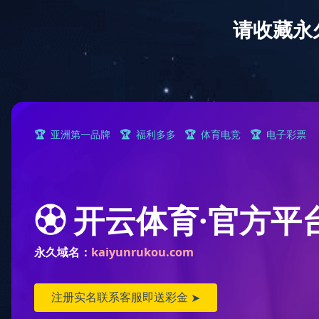
网站
公司新闻
锂电叉的使用优势在哪？
点击次数：
更新时间：23/07/06 08:38:07 来源：
www.
新能源锂电叉车是以锂电池为动力，电动叉车的产生，与