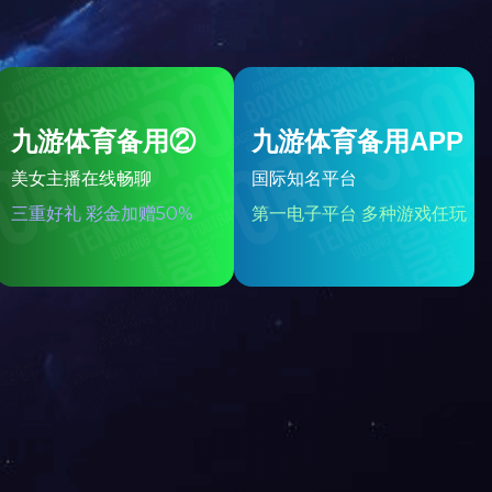
权益 · 免去您的后顾之忧
保
解决后顾之忧
质保
整车系统配备远程诊断和调控