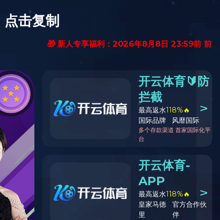
厂房展示
在线留言
乐动在线官网
当前位置 :
主页
>>
新闻中心
(中国)
低噪音、无尾气排放的优势得到了更多客户的认可，随着经