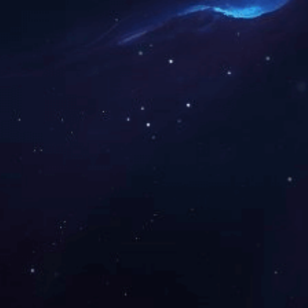
服务咨询热线（24小时）：
15854508777 1379119351
· 电话：0535-2377966
· 传真：0535-2377877
· 邮箱：lt@lzltjx.com