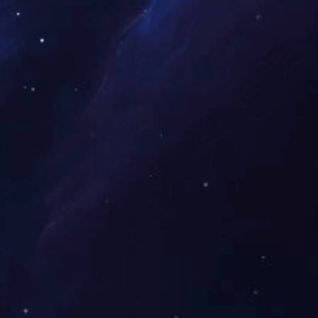
整车五年质
厂家直销，用电系统
整车标准配
意大利博索尼叉步齿