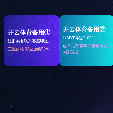
2.0T三支点锂电叉车
查看产品详情