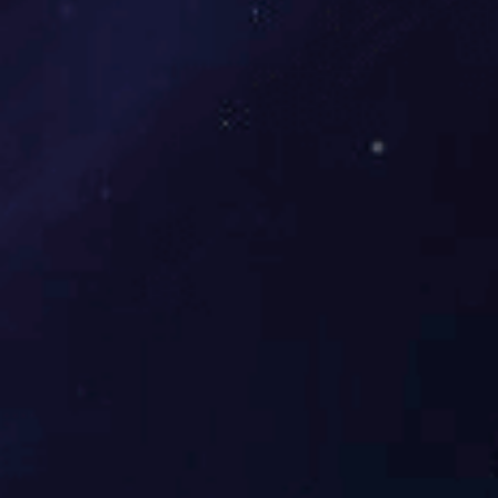
暂无相关文章！
地区产品
河北乐动在线官网(中国)
，
浙江乐动在线官网(中国)
，
江苏乐动在线官网