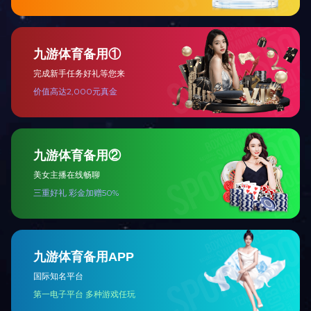
服务咨询热线（24小时）：
15854508777 13791193513
· 电话：0535-2377966
· 传真：0535-2377877
· 邮箱：lt@lzltjx.com
· 网址：www.getinthesky.com
· 地址：山东省莱州市沙河镇206国道莱州段197公里处
鲁ICP备19001078号-2
网站地图
|
免责声明